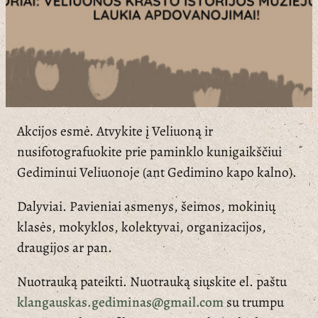
Akcijos esmė. Atvykite į Veliuoną ir
nusifotografuokite prie paminklo kunigaikščiui
Gediminui Veliuonoje (ant Gedimino kapo kalno).
Dalyviai. Pavieniai asmenys, šeimos, mokinių
klasės, mokyklos, kolektyvai, organizacijos,
draugijos ar pan.
Nuotrauką pateikti. Nuotrauką siųskite el. paštu
klangauskas.gediminas@gmail.com
su trumpu