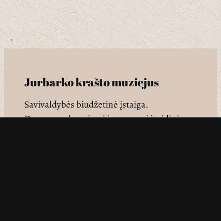
Jurbarko krašto muziejus
Savivaldybės biudžetinė įstaiga.
Duomenys kaupiami ir saugomi juridinių
asmenų registre, kodas 158752243
Adresas: Vydūno g. 21, LT-74118, Jurbarkas
jkm@jurbarkomuziejus.lt
068491802
– Edukacijos