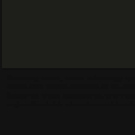
Ketvirtadienį, kovo 7d., Jurbarko krašto muziejuje vy
atkūrimo dienai. Dalyvavo pranešėjai iš visų trijų Jur
žmones: Kazį Veverskį, Juozą Gudavičių, Mykolą Buožių
progimnazijos vokalinis instrumentinis ansamblis, vad