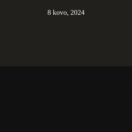
8 kovo, 2024
ko moksleivių konferencija „Žmonės, garsinantys mano kra
barko miesto mokyklų bei iš Veliuonos bei Eržvilko gimnaz
, Birutę Šiaulytę-Nedzinskienę, Antaną Giedraitį-Giedrių
ovaujamas Skirmutės Janulaitienės.