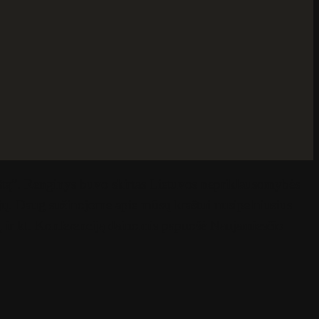
štą”. Renginys buvo skirtas Lietuvos nepriklausomybės
ijų. Daug sužinojome apie mūsų kraštui nusipelniusius
 ir kt. Konferenciją dainomis papuošė Naujamiesčio