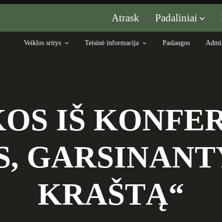
Padaliniai
Atrask
Veiklos sritys
Teisinė informacija
Paslaugos
Admin
OS IŠ KONFE
S, GARSINANT
KRAŠTĄ“