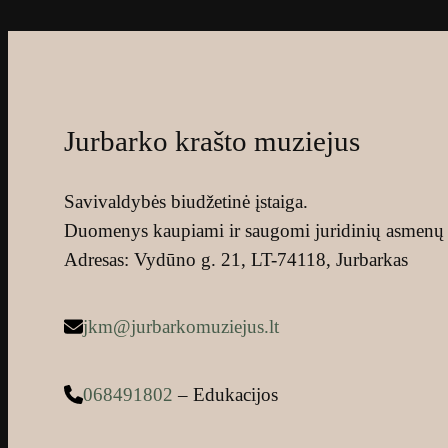
Jurbarko krašto muziejus
Savivaldybės biudžetinė įstaiga.
Duomenys kaupiami ir saugomi juridinių asmenų 
Adresas: Vydūno g. 21, LT-74118, Jurbarkas
jkm@jurbarkomuziejus.lt
068491802
– Edukacijos