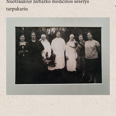
Nuotraukoje Jurbarko medicinos seserys
tarpukariu