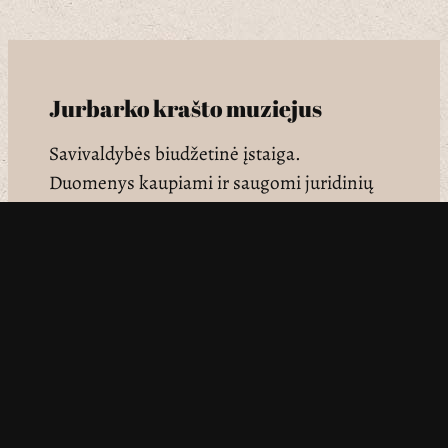
Jurbarko krašto muziejus
Savivaldybės biudžetinė įstaiga.
Duomenys kaupiami ir saugomi juridinių
asmenų registre, kodas 158752243
Adresas: Vydūno g. 21, LT-74118, Jurbarkas
jkm@jurbarkomuziejus.lt
068491802
– Edukacijos
065519427
– Direktorius