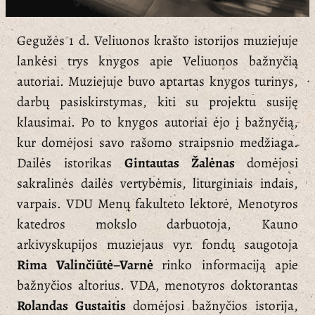
Gegužės 1 d. Veliuonos krašto istorijos muziejuje
lankėsi trys knygos apie Veliuonos bažnyčią
autoriai. Muziejuje buvo aptartas knygos turinys,
darbų pasiskirstymas, kiti su projektu susiję
klausimai. Po to knygos autoriai ėjo į bažnyčią,
kur domėjosi savo rašomo straipsnio medžiaga.
Dailės istorikas
Gintautas Žalėnas
domėjosi
sakralinės dailės vertybėmis, liturginiais indais,
varpais. VDU Menų fakulteto lektorė, Menotyros
katedros mokslo darbuotoja, Kauno
arkivyskupijos muziejaus vyr. fondų saugotoja
Rima Valinčiūtė–Varnė
rinko informaciją apie
bažnyčios altorius. VDA, menotyros doktorantas
Rolandas Gustaitis
domėjosi bažnyčios istorija,