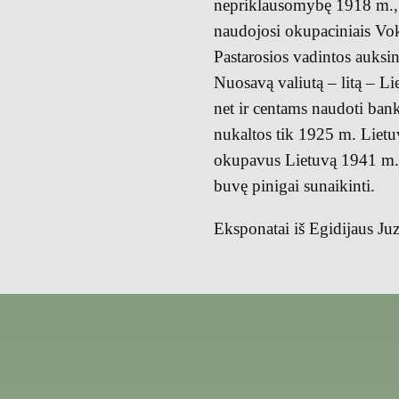
nepriklausomybę 1918 m., L
naudojosi okupaciniais Vok
Pastarosios vadintos auksina
Nuosavą valiutą – litą – L
net ir centams naudoti ban
nukaltos tik 1925 m. Lietuv
okupavus Lietuvą 1941 m., 
buvę pinigai sunaikinti.
Eksponatai iš Egidijaus Juz