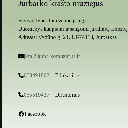
Jurbarko krašto muziejus
Savivaldybės biudžetinė įstaiga.
Duomenys kaupiami ir saugomi juridinių asmenų 
Adresas: Vydūno g. 21, LT-74118, Jurbarkas
jkm@jurbarkomuziejus.lt
068491802
– Edukacijos
065519427
– Direktorius
Facebook