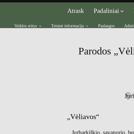
Padaliniai
Atrask
Veiklos sritys
Teisinė informacija
Paslaugos
Admin
Parodos „Vėl
Jur
„Vėliavos“
Jurbarkiškio, savanorio, 