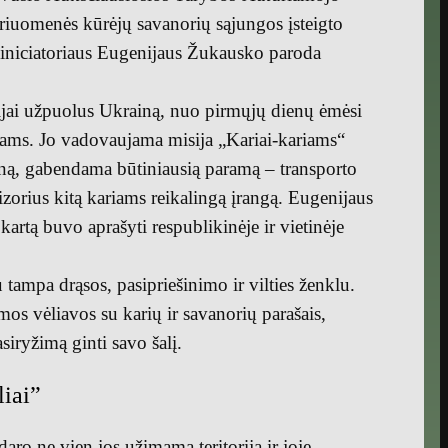
iuomenės kūrėjų savanorių sąjungos įsteigto
 iniciatoriaus Eugenijaus Žukausko paroda
jai užpuolus Ukrainą, nuo pirmųjų dienų ėmėsi
iams. Jo vadovaujama misija „Kariai-kariams“
ną, gabendama būtiniausią paramą – transporto
zorius kitą kariams reikalingą įrangą. Eugenijaus
artą buvo aprašyti respublikinėje ir vietinėje
tampa drąsos, pasipriešinimo ir vilties ženklu.
os vėliavos su karių ir savanorių parašais,
asiryžimą ginti savo šalį.
iai”
ro ne vien jos užimama teritorija ir joje