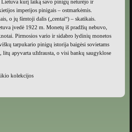
ietuva kurį laiką savo pinigų neturėjo ir
ietijos imperijos pinigais – ostmarkėmis.
is, o jų šimtoji dalis („centai“) – skatikais.
ietuva įvedė 1922 m. Monetų iš pradžių nebuvo,
knotai. Pirmosios vario ir sidabro lydinių monetos
iškų tarpukario pinigų istorija baigėsi sovietams
litų apyvarta uždrausta, o visi bankų saugyklose
ikio kolekcijos