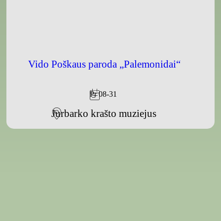
Vido Poškaus paroda „Palemonidai“
Pr 08-31
Jurbarko krašto muziejus