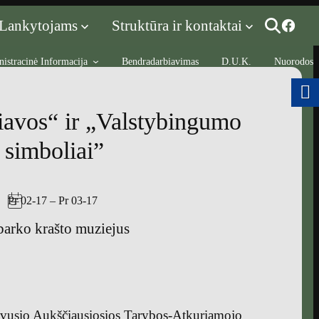
Lankytojams
Struktūra ir kontaktai
istracinė Informacija
Bendradarbiavimas
D.U.K.
Nuorodos
iavos“ ir „Valstybingumo
simboliai”
Pr 02-17
–
Pr 03-17
barko krašto muziejus
buvusio Aukščiausiosios Tarybos-Atkuriamojo