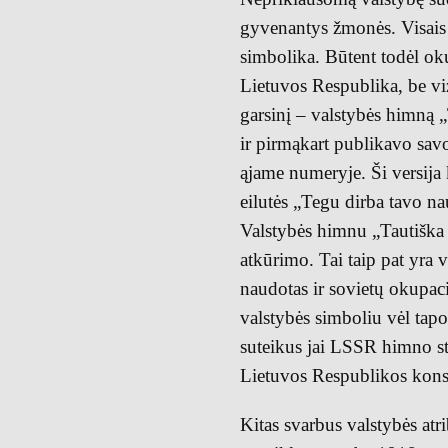
gyvenantys žmonės. Visais 
simbolika. Būtent todėl oku
Lietuvos Respublika, be viz
garsinį – valstybės himną 
ir pirmąkart publikavo sa
ąjame numeryje. Ši versija 
eilutės „Tegu dirba tavo na
Valstybės himnu „Tautiška
atkūrimo. Tai taip pat yra vi
naudotas ir sovietų okupac
valstybės simboliu vėl tap
suteikus jai LSSR himno st
Lietuvos Respublikos konst
Kitas svarbus valstybės atr