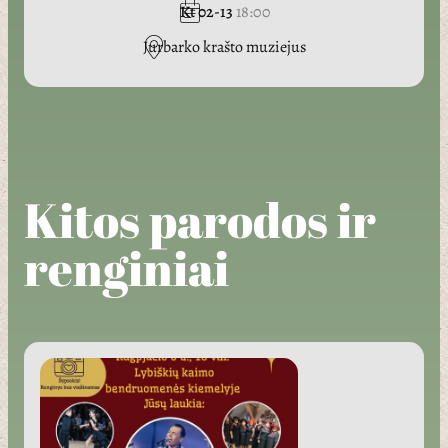
Kt 02-13
18:00
Jurbarko krašto muziejus
Kitos parodos ir
renginiai