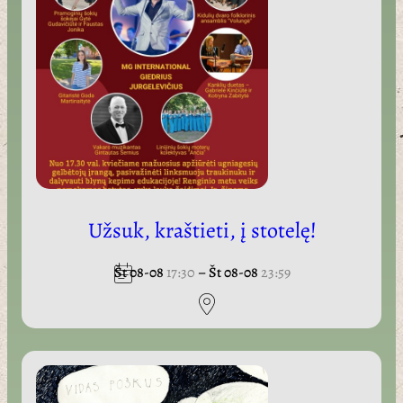
Užsuk, kraštieti, į stotelę!
Št 08-08
17:30
–
Št 08-08
23:59