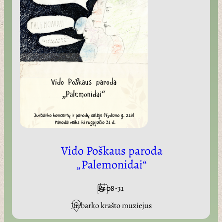
Vido Poškaus paroda
„Palemonidai“
Pr 08-31
Jurbarko krašto muziejus