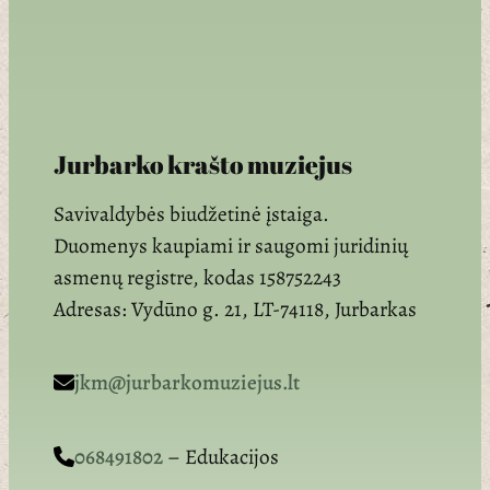
Jurbarko krašto muziejus
Savivaldybės biudžetinė įstaiga.
Duomenys kaupiami ir saugomi juridinių
asmenų registre, kodas 158752243
Adresas: Vydūno g. 21, LT-74118, Jurbarkas
jkm@jurbarkomuziejus.lt
068491802
– Edukacijos