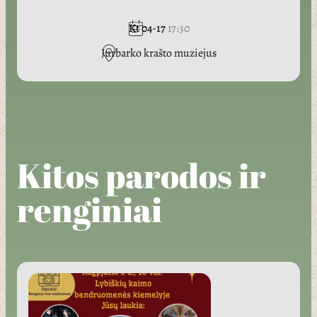
Kt 04-17
17:30
Jurbarko krašto muziejus
Kitos parodos ir
renginiai