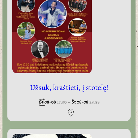
Užsuk, kraštieti, į stotelę!
Št 08-08
17:30
–
Št 08-08
23:59