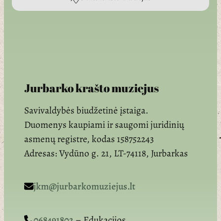
Jurbarko krašto muziejus
Savivaldybės biudžetinė įstaiga.
Duomenys kaupiami ir saugomi juridinių
asmenų registre, kodas 158752243
Adresas: Vydūno g. 21, LT-74118, Jurbarkas
jkm@jurbarkomuziejus.lt
068491802
– Edukacijos