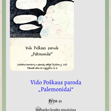
Vido Poškaus paroda
„Palemonidai“
Pr 08-31
Jurbarko krašto muziejus