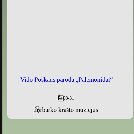
Vido Poškaus paroda „Palemonidai“
Pr 08-31
Jurbarko krašto muziejus