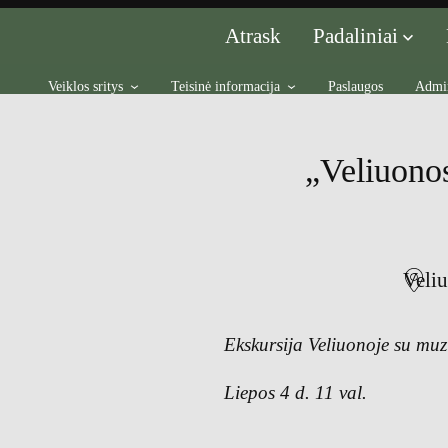
Padaliniai
Atrask
Veiklos sritys
Teisinė informacija
Paslaugos
Admin
„Veliuonos
Veliu
Ekskursija Veliuonoje su mu
Liepos 4 d. 11 val.