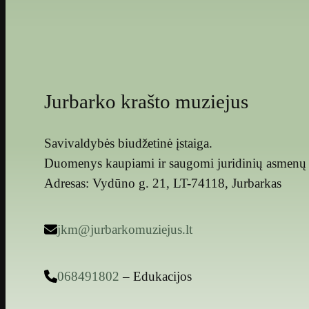
Jurbarko krašto muziejus
Savivaldybės biudžetinė įstaiga.
Duomenys kaupiami ir saugomi juridinių asmenų 
Adresas: Vydūno g. 21, LT-74118, Jurbarkas
jkm@jurbarkomuziejus.lt
068491802
– Edukacijos