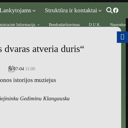
Lankytojams
Struktūra ir kontaktai
istracinė Informacija
Bendradarbiavimas
D.U.K.
Nuorodos
 dvaras atveria duris“
Št 07-04
11:00
onos istorijos muziejus
ziejininku Gediminu Klangausku