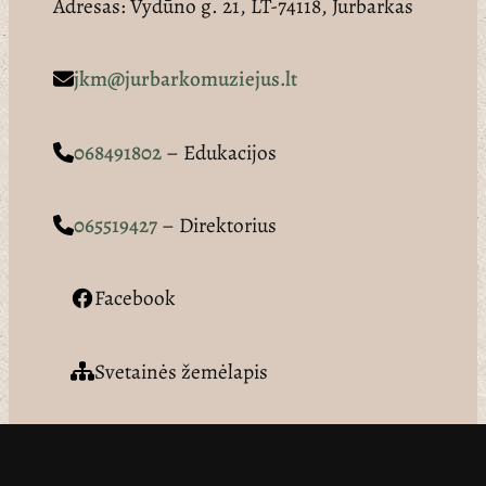
Adresas: Vydūno g. 21, LT-74118, Jurbarkas
jkm@jurbarkomuziejus.lt
068491802
– Edukacijos
065519427
– Direktorius
Facebook
Svetainės žemėlapis