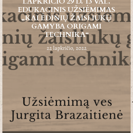
LAPKRIČIO 29 D. 13 VAL.
EDUKACINIS UŽSIĖMIMAS
„KALĖDINIŲ ŽAISLIUKŲ
GAMYBA ORIGAMI
TECHNIKA“
22 lapkričio, 2022