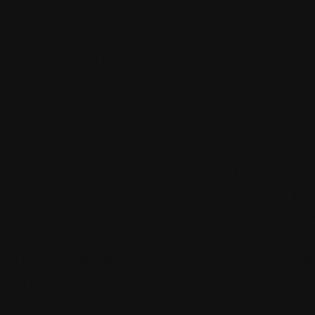
s veiklos ir koncertų kasmetinis sezonas, o V
s ir bardų klubo rengiamame dainuojamosios po
val. Jurbarko krašto muziejaus Židinio salėje t
o, bet ir susitiksite su bardu, kompozitoriumi,
vaujant vokaliniam instrumentiniams ansambli
giu kūrė „Dainos teatrą“, gyvavusį 1985–1990
dioknygą „Grokite su Andriumi Kulikausku“, pir
syk (2002), „Vakaro melancholija“ (2006), „Vis
žuoja ir kuria muziką autorinių dainų atlikėjam
io dainas su natomis. „Labai daug Lietuvos kom
kantas ir pats rašau kūrinius, daviau sau tokią
o lengva padaryti, nes kai kurių natų iš viso ne