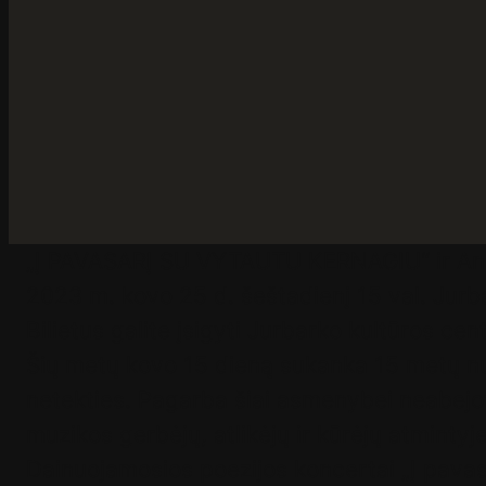
„Į PAVASARĮ SU VYTAUTU KERNAGIU“ ir A
2023 m. kovo 25 d. šeštadienį 15 val. Jurba
Bilietus galite įsigyti Jurbarko kultūros cen
Šių metų kovo 15 dieną sukanka 15 metų nuo
netekties. Pagarba šiai asmenybei neabejoti
muzikos gerbėjų, atlikėjų ir kūrėjų atmintyje
Dainuojamosios poezijos koncertai „Į pava