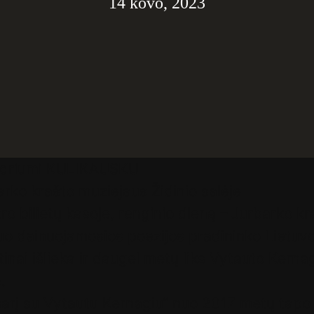
14 kovo, 2023
ndriumi KULIKAUSKU
rko krašto muziejaus Židinio salėje
tro bilietų kasoje, renginio dieną – Jurbarko k
 dainuojamosios poezijos pradininko Lietuvoje
nai išlieka ir daugel metų liks Vytauto Kerna
.
sarį su Vytautu Kernagiu“ nuo 2017 metų tapo 