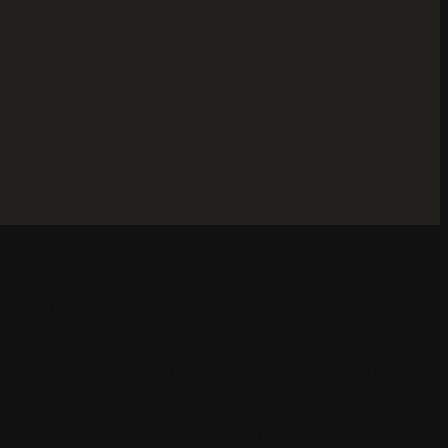
rašto muziejuje.
, kūrėjo ir atlikėjo Vytauto Kernagio
gio kūrybinį palikimą
puoselėjančių bardų
Jurbarko bardų klubo kasmetiniu renginiu,