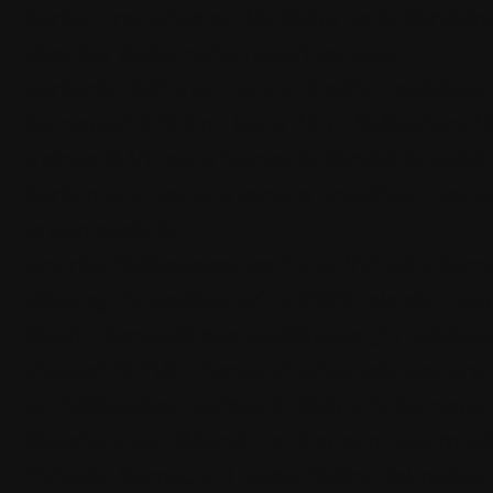
kuriuo pradedamas šio klubo narių kūrybinė
skamba klubo narių repertuaruose.
Jurbarko kultūros centro, krašto muziejau
Kernagiu“ 2023 m. kovo 25 d. šeštadienį 15 
dainas iš Vytauto Kernagio kūrybinio palikim
kurio meno vadovo karjera prasidėjo, vado
organizacijoje.
Andrius Kulikauskas kartu su Vytautu Kerna
albumą „Tu paklausyk“, o 2008-aisiais – au
išleido kompaktines plokšteles: „Tu paklau
dievas“ (2018). Kompozitorius taip pat aran
A. Kulikauskas surinko ir išleido V. Kernag
išleista, visur išbarstyta. Kadangi esu muzi
Vytauto Kernagio, į vieną rinkinį. Tai nebuv