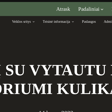
Padaliniai
Atrask
Veiklos sritys
Teisinė informacija
Paslaugos
Admin
Į SU VYTAUT
DRIUMI KULI