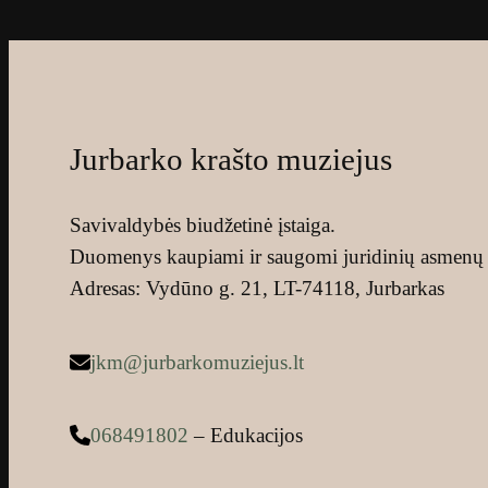
Jurbarko krašto muziejus
Savivaldybės biudžetinė įstaiga.
Duomenys kaupiami ir saugomi juridinių asmenų 
Adresas: Vydūno g. 21, LT-74118, Jurbarkas
jkm@jurbarkomuziejus.lt
068491802
– Edukacijos