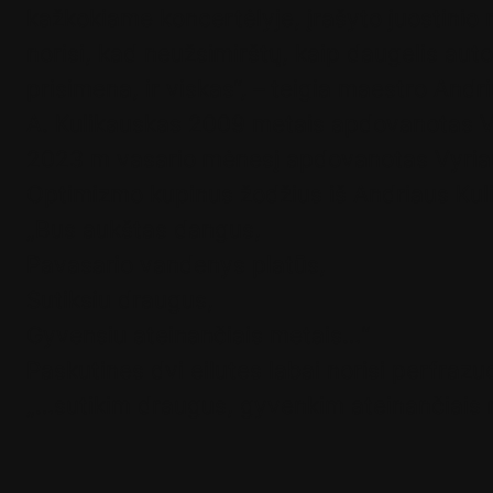
kažkokiame koncertėlyje, įrašyto juostinio 
norisi, kad neužsimirštų, kaip daugelis auto
prisimena, ir viskas“, – teigia maestro Andr
A. Kulikauskas 2009 metais apdovanotas Vy
2023 m vasario mėnesį apdovanotas Vyriau
Optimizmo kupinus žodžius iš Andriaus Kuli
„Bus aukštas dangus,
Pavasario vandenys platūs,
Sutiksiu draugus,
Gyvensiu ateinančiais metais…“
Paskutines dvi eilutes labai norisi perfrazuo
„…sutikim draugus, gyvenkim ateinančiais 