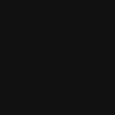
magnetofono. Tiesiog reikėjo iš širdies padirbė
rių, atlikėjų, kurių nebėra, kurių jaunimas jau
ius Kulikauskas.
tauto Kernagio vardo gitara, 2018 metais ap
sybės kultūros ir meno premija.
kausko kūrinio:
ti:
metais…“.