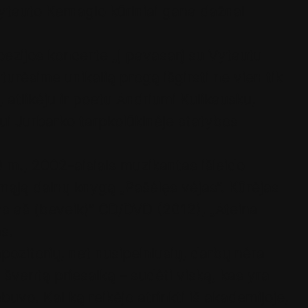
ytauto Kernagio kūriniai gana dažnai
ezijos koncerte „Į pavasarį su Vytautu
urėsime unikalią progą išgirsti ne vien tik
 atlikėju ir poetu Andriumi Kulikausku,
ui Jurbarko tarpkolūkinėje statybos
 m., 2002-aisiais muzikantas išleido
mąją dainų knygą „Pašėlęs vėjas“. Kūrėjas
as aš (beveik)“ CD/DVD (2012), „Ateina
s.
pozitorių, net nusipelniusių, darbų nėra
 šventą priesaiką – sudėti viską, kas yra
buvo. Kai ką reikėjo atrinkti iš akademijoje,