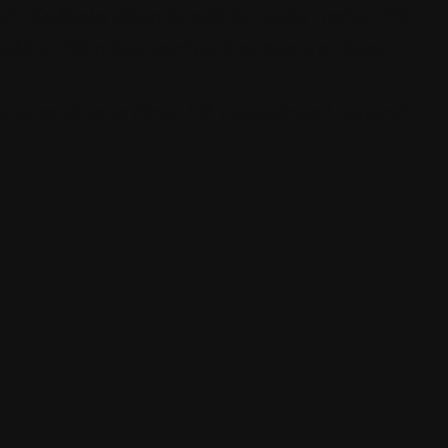
ti. Kažkaip kitomis akimis viską matai. Tik
 nežino, tik mūsų kartos žmonės dar juos
dovanotas ordinu „Už nuopelnus Lietuvai“,