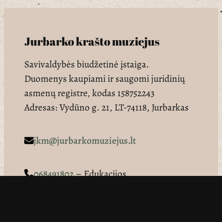
Jurbarko krašto muziejus
Savivaldybės biudžetinė įstaiga.
Duomenys kaupiami ir saugomi juridinių
asmenų registre, kodas 158752243
Adresas: Vydūno g. 21, LT-74118, Jurbarkas
jkm@jurbarkomuziejus.lt
068491802
– Edukacijos
065519427
– Direktorius