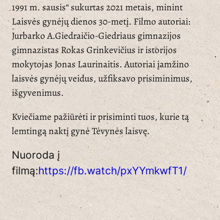
1991 m. sausis“ sukurtas 2021 metais, minint
Laisvės gynėjų dienos 30-metį. Filmo autoriai:
Jurbarko A.Giedraičio-Giedriaus gimnazijos
gimnazistas Rokas Grinkevičius ir istorijos
mokytojas Jonas Laurinaitis. Autoriai įamžino
laisvės gynėjų veidus, užfiksavo prisiminimus,
išgyvenimus.
Kviečiame pažiūrėti ir prisiminti tuos, kurie tą
lemtingą naktį gynė Tėvynės laisvę.
Nuoroda į
filmą:
https://fb.watch/pxYYmkwfT1/