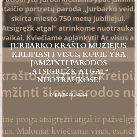
JURBARKO KRAŠTO MUZIEJUS
KREIPIASI Į VISUS, KURIE YRA
ĮAMŽINTI PARODOS
„ATSIGRĘŽK ATGAL“
NUOTRAUKOSE!
17 gegužės, 2022