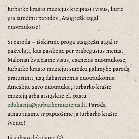
Jurbarko krašto muziejus kreipiasi į visus, kurie
yra įamžinti parodos „Atsigręžk atgal“
nuotraukose!
Ši paroda – išskirtinė proga atsigręžti atgal ir
pažvelgti, kas pasikeitė per prabėgusius metus.
Maloniai kviečiame visus, esančius nuotraukose,
Jurbarko krašto muziejui suteikti galimybę parodą
praturtinti Jūsų dabartinėmis nuotraukomis.
Atneškite savo nuotrauką į Jurbarko krašto
muziejų arba atsiųskite el. paštu
edukacija@jurbarkomuziejus.lt
. Parodą
atnaujinsime ir papuošime ja Jurbarko krašto
šventę!
Iš anksto dėkojame 🙂