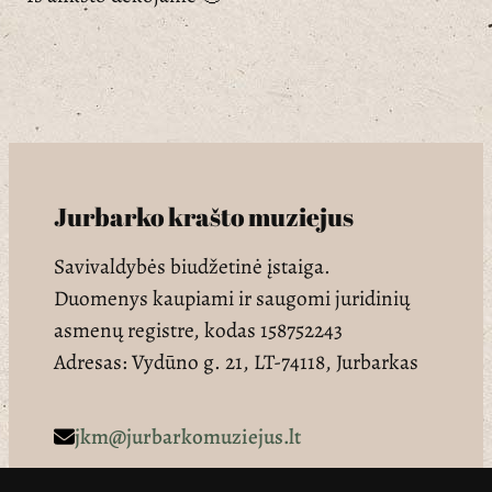
Jurbarko krašto muziejus
Savivaldybės biudžetinė įstaiga.
Duomenys kaupiami ir saugomi juridinių
asmenų registre, kodas 158752243
Adresas: Vydūno g. 21, LT-74118, Jurbarkas
jkm@jurbarkomuziejus.lt