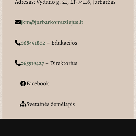
Adresas: Vydūno g. 21, LT-74118, Jurbarkas
jkm@jurbarkomuziejus.lt
068491802
– Edukacijos
065519427
– Direktorius
Facebook
Svetainės žemėlapis