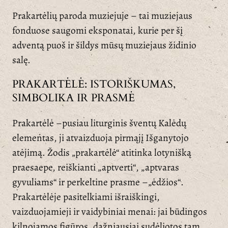
Prakartėlių paroda muziejuje – tai muziejaus
fonduose saugomi eksponatai, kurie per šį
adventą puoš ir šildys mūsų muziejaus židinio
salę.
PRAKARTĖLĖ: ISTORIŠKUMAS,
SIMBOLIKA IR PRASMĖ
Prakartėlė –pusiau liturginis šventų Kalėdų
elementas, ji atvaizduoja pirmąjį Išganytojo
atėjimą. Žodis „prakartėlė“ atitinka lotynišką
praesaepe, reiškianti „aptverti“, „aptvaras
gyvuliams“ ir perkeltine prasme –„ėdžios“.
Prakartėlėje pasitelkiami išraiškingi,
vaizduojamieji ir vaidybiniai menai: jai būdingos
kilnojamos figūros, dažniausiai sudėliotos tam