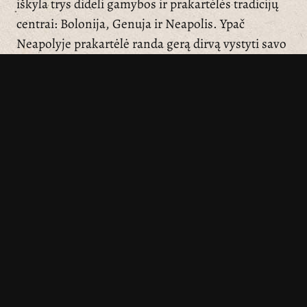
iškyla trys dideli gamybos ir prakartėlės tradicijų
centrai: Bolonija, Genuja ir Neapolis. Ypač
Neapolyje prakartėlė randa gerą dirvą vystyti savo
ypatingą stilių, pasiekusį mus iki šių dienų.
Prakartėlė naudoja simbolių kalbą, stengdamasi
meniniu būdu išreikšti gilesnį turinį. Tačiau ji yra
ne tik simbolis, bet ir bendruomeninis reiškinys. Ji
gimsta, kaip tikinčios bendruomenės, Bažnyčios,
tikėjimo išraiška. Prakartėlė yra pastatoma visai
tikinčiųjų bendruomenei, kuri, artėdama prie
prakartėlės, lengviau išgyvena Kristaus gimimo
įvykį, iš kurio ji ir kilusi. Prakartėlė yra
bendruomenės išraiška. Ją gaminant dalyvauja
beveik visa bendruomenė, ar tai būtų šeima, ar
parapija, ar prakartėlių gamintojų asociacija.
Prakartėlių paroda muziejuje – tai muziejaus