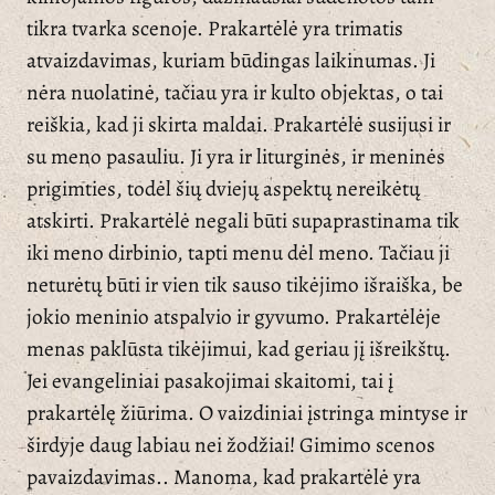
tikra tvarka scenoje. Prakartėlė yra trimatis
atvaizdavimas, kuriam būdingas laikinumas. Ji
nėra nuolatinė, tačiau yra ir kulto objektas, o tai
reiškia, kad ji skirta maldai. Prakartėlė susijusi ir
su meno pasauliu. Ji yra ir liturginės, ir meninės
prigimties, todėl šių dviejų aspektų nereikėtų
atskirti. Prakartėlė negali būti supaprastinama tik
iki meno dirbinio, tapti menu dėl meno. Tačiau ji
neturėtų būti ir vien tik sauso tikėjimo išraiška, be
jokio meninio atspalvio ir gyvumo. Prakartėlėje
menas paklūsta tikėjimui, kad geriau jį išreikštų.
Jei evangeliniai pasakojimai skaitomi, tai į
prakartėlę žiūrima. O vaizdiniai įstringa mintyse ir
širdyje daug labiau nei žodžiai! Gimimo scenos
pavaizdavimas.. Manoma, kad prakartėlė yra