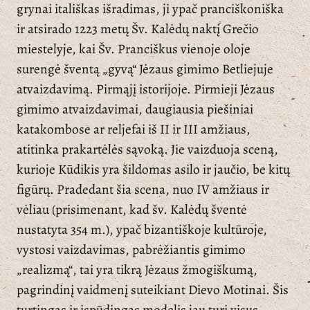
grynai itališkas išradimas, ji ypač pranciškoniška
ir atsirado 1223 metų Šv. Kalėdų naktį Grečio
miestelyje, kai Šv. Pranciškus vienoje oloje
surengė šventą „gyvą“ Jėzaus gimimo Betliejuje
atvaizdavimą. Pirmąjį istorijoje. Pirmieji Jėzaus
gimimo atvaizdavimai, daugiausia piešiniai
katakombose ar reljefai iš II ir III amžiaus,
atitinka prakartėlės sąvoką. Jie vaizduoja sceną,
kurioje Kūdikis yra šildomas asilo ir jaučio, be kitų
figūrų. Pradedant šia scena, nuo IV amžiaus ir
vėliau (prisimenant, kad šv. Kalėdų šventė
nustatyta 354 m.), ypač bizantiškoje kultūroje,
vystosi vaizdavimas, pabrėžiantis gimimo
„realizmą“, tai yra tikrą Jėzaus žmogiškumą,
pagrindinį vaidmenį suteikiant Dievo Motinai. Šis
turtingas ir įspūdingas modelis jau turi visus