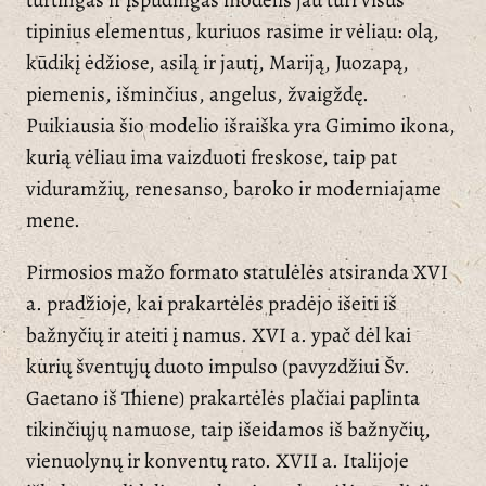
tipinius elementus, kuriuos rasime ir vėliau: olą,
kūdikį ėdžiose, asilą ir jautį, Mariją, Juozapą,
piemenis, išminčius, angelus, žvaigždę.
Puikiausia šio modelio išraiška yra Gimimo ikona,
kurią vėliau ima vaizduoti freskose, taip pat
viduramžių, renesanso, baroko ir moderniajame
mene.
Pirmosios mažo formato statulėlės atsiranda XVI
a. pradžioje, kai prakartėlės pradėjo išeiti iš
bažnyčių ir ateiti į namus. XVI a. ypač dėl kai
kurių šventųjų duoto impulso (pavyzdžiui Šv.
Gaetano iš Thiene) prakartėlės plačiai paplinta
tikinčiųjų namuose, taip išeidamos iš bažnyčių,
vienuolynų ir konventų rato. XVII a. Italijoje