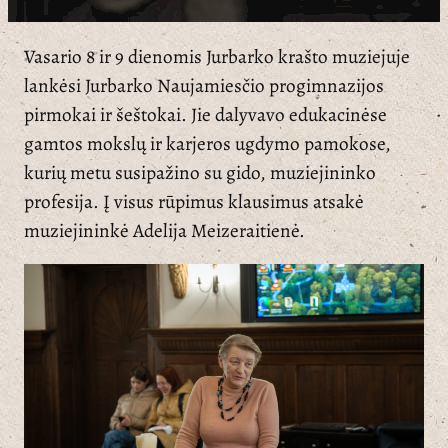
Vasario 8 ir 9 dienomis Jurbarko krašto muziejuje
lankėsi Jurbarko Naujamiesčio progimnazijos
pirmokai ir šeštokai. Jie dalyvavo edukacinėse
gamtos mokslų ir karjeros ugdymo pamokose,
kurių metu susipažino su gido, muziejininko
profesija. Į visus rūpimus klausimus atsakė
muziejininkė Adelija Meizeraitienė.