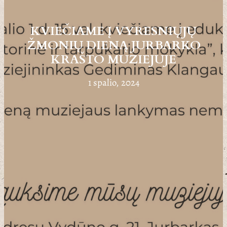
KVIEČIAME Į VYRESNIŲJŲ
ŽMONIŲ DIENĄ JURBARKO
KRAŠTO MUZIEJUJE
1 spalio, 2024