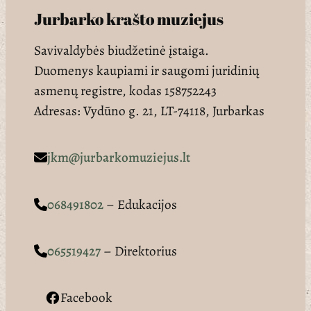
Jurbarko krašto muziejus
Savivaldybės biudžetinė įstaiga.
Duomenys kaupiami ir saugomi juridinių
asmenų registre, kodas 158752243
Adresas: Vydūno g. 21, LT-74118, Jurbarkas
jkm@jurbarkomuziejus.lt
068491802
– Edukacijos
065519427
– Direktorius
Facebook