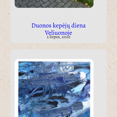
Duonos kepėjų diena
Veliuonoje
2 liepos, 2020