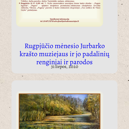
Rugpjūčio mėnesio Jurbarko
krašto muziejaus ir jo padalinių
renginiai ­­­­­­­­­­­­­­­­­­­­­­­­ir parodos
31 liepos, 2020