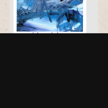
Nuo liepos 4 d. Jurbarko krašto
muziejaus parodų ir koncertų
salėje veiks Jolitos Lubienės
personalinė tapybos darbų
paroda
1 liepos, 2020