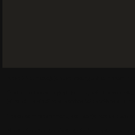
Kovo 24 d. muziejuje buvo ypatingai šilta ir prasmi
Susitikimo tikslas – ugdyti jaunimą pažinti savo kraštą, p
įsitraukė – susipažino su karybos bei dvariškos kultūros 
Tokios akimirkos primena, kad istorija nėra tik datos ar
Nuoširdžiai džiaugiamės šia gražia bendryste ir tikime, ka