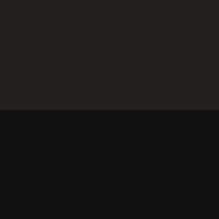
nga – į mokymus Jurbarko savanoriams atvyko Aušrinė Meš
ajausti jo istorijos gyvybę ir išmokti ja didžiuotis. Ir tai 
elementais, diskutavo, dalijosi įžvalgomis ir kūrė ryšį su p
 faktai – tai gyvas pasakojimas, kurį kuriame kartu.
d ji dar ilgai augs, įkvėps ir stiprins meilę savo kraštui.