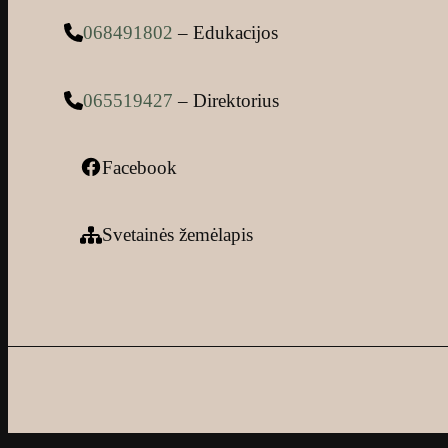
068491802
– Edukacijos
065519427
– Direktorius
Facebook
Svetainės žemėlapis