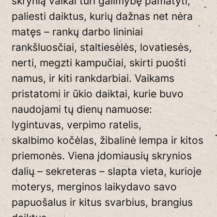
skrynią vaikai turi galimybę pamatyti,
paliesti daiktus, kurių dažnas net nėra
matęs – rankų darbo lininiai
rankšluosčiai, staltiesėlės, lovatiesės,
nerti, megzti kampučiai, skirti puošti
namus, ir kiti rankdarbiai. Vaikams
pristatomi ir ūkio daiktai, kurie buvo
naudojami tų dienų namuose:
lygintuvas, verpimo ratelis,
skalbimo kočėlas, žibalinė lempa ir kitos
priemonės. Viena įdomiausių skrynios
dalių – sekreteras – slapta vieta, kurioje
moterys, merginos laikydavo savo
papuošalus ir kitus svarbius, brangius