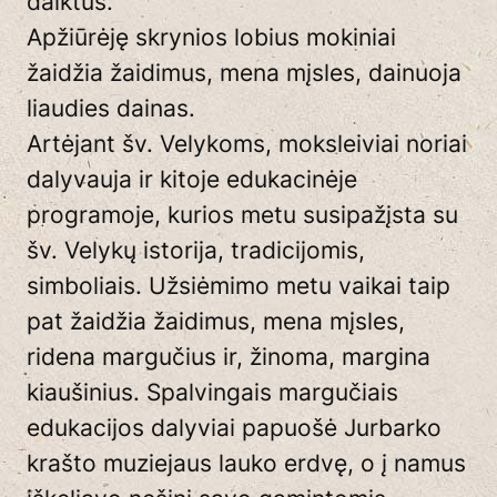
daiktus.
Apžiūrėję skrynios lobius mokiniai
žaidžia žaidimus, mena mįsles, dainuoja
liaudies dainas.
Artėjant šv. Velykoms, moksleiviai noriai
dalyvauja ir kitoje edukacinėje
programoje, kurios metu susipažįsta su
šv. Velykų istorija, tradicijomis,
simboliais. Užsiėmimo metu vaikai taip
pat žaidžia žaidimus, mena mįsles,
ridena margučius ir, žinoma, margina
kiaušinius. Spalvingais margučiais
edukacijos dalyviai papuošė Jurbarko
krašto muziejaus lauko erdvę, o į namus