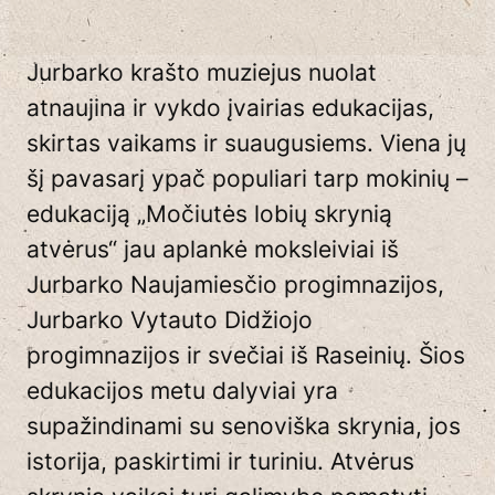
Jurbarko krašto muziejus nuolat
atnaujina ir vykdo įvairias edukacijas,
skirtas vaikams ir suaugusiems. Viena jų
šį pavasarį ypač populiari tarp mokinių –
edukaciją „Močiutės lobių skrynią
atvėrus“ jau aplankė moksleiviai iš
Jurbarko Naujamiesčio progimnazijos,
Jurbarko Vytauto Didžiojo
progimnazijos ir svečiai iš Raseinių. Šios
edukacijos metu dalyviai yra
supažindinami su senoviška skrynia, jos
istorija, paskirtimi ir turiniu. Atvėrus