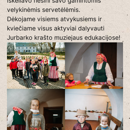
iškeliavo nešini savo gamintomis
velykinėmis servetėlėmis.
Dėkojame visiems atvykusiems ir
kviečiame visus aktyviai dalyvauti
Jurbarko krašto muziejaus edukacijose!