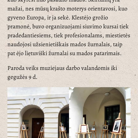
mažai, nes mūsų krašto moterys orientavosi, kuo
gyveno Europa, ir ja sekė. Klestėjo grožio
pramonė, buvo organizuojami siuvimo kursai tiek
pradedantiesiems, tiek profesionalams, miestietės
naudojosi užsienietiškais mados žurnalais, taip
pat ėjo lietuviški žurnalai su mados patarimais.
Paroda veiks muziejaus darbo valandomis iki
gegužės 9 d.