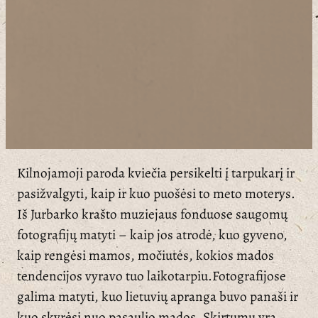
Kilnojamoji paroda kviečia persikelti į tarpukarį ir
pasižvalgyti, kaip ir kuo puošėsi to meto moterys.
Iš Jurbarko krašto muziejaus fonduose saugomų
fotografijų matyti – kaip jos atrodė, kuo gyveno,
kaip rengėsi mamos, močiutės, kokios mados
tendencijos vyravo tuo laikotarpiu.Fotografijose
galima matyti, kuo lietuvių apranga buvo panaši ir
kuo skyrėsi nuo pasaulio mados. Skirtumų yra