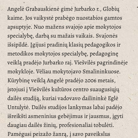
Angelė Grabauskienė gimė Jurbarko r., Globių
kaime. Jos vaikystė prabėgo nuostabios gamtos
apsuptyje. Nuo mažens svajojo apie mokytojos
specialybę, darbą su mažais vaikais. Svajonės
išsipildė. Įgijusi pradinių klasių pedagogikos ir
metodikos mokytojos specialybę, pedagoginę
veiklą pradėjo Jurbarko raj. Viešvilės pagrindinėje
mokykloje. Vėliau mokytojavo Smalininkuose.
Kūrybinę veiklą Angelė pradėjo 2006 metais,
įstojusi į Viešvilės kultūros centro suaugusiųjų
dailės studiją, kuriai vadovavo dailininkė Eglė
Untulytė. Dailės studijos lankymas labai padėjo
išreikšti asmeninius gebėjimus ir jausmus, įgyti
daugiau dailės žinių, profesionaliai tobulėti.
Pamėgusi peizažo žanrą, į savo paveikslus