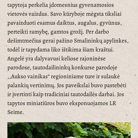
tapytoja perkelia įdomesnius gyvenamosios
vietovės vaizdus. Savo kūryboje mėgsta tiksliai
pavaizduoti esamus daiktus, augalus, gyvūnus,
perteikti ramybę, gamtos grožį. Per darbo
dešimtmečius gerai pažino Smalininkų apylinkes,
todėl ir tapydama liko ištikima šiam kraštui.
Angelė yra dalyvavusi keliose rajoninėse
parodose, tautodailininkų konkurse parodoje
,,Aukso vainikas“ regioniniame ture ir sulaukė
palankių vertinimų. Jos paveikslai buvo pastebėti
ir įvertinti kaip tradiciniai tautodailės darbai. Jos
tapytos miniatiūros buvo eksponuojamos LR
Seime.