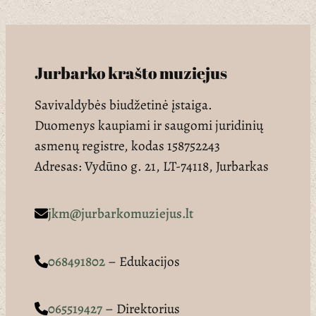
Jurbarko krašto muziejus
Savivaldybės biudžetinė įstaiga.
Duomenys kaupiami ir saugomi juridinių
asmenų registre, kodas 158752243
Adresas: Vydūno g. 21, LT-74118, Jurbarkas
jkm@jurbarkomuziejus.lt
068491802
– Edukacijos
065519427
– Direktorius