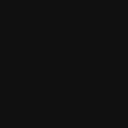
is – šviesaus atminimo Lietuvos kino ir teatro
ama parodą autorė leidosi ir į prisiminimus, te
kštelėse – galbūt todėl jos darbai teatrališki,
rti semiasi iš savo vidaus, emocijų, prisimin
ikų, spalvų ir faktūrų. Dailininkę ypač sužav
ažius muzikinius kūrinius dovanojo Jurbarko
enė). Parodos „Parafrazės / Naujas laikas“ a
orialinio muziejaus, Jurbarko rajono savival
ovai ir kiti. Jurbarko krašto muziejus rengini
ijos dailės mokytojai Jurgitai Davidavičienei
formatorių pastatą.
rafrazės / Naujas laikas“ Jurbarko parodų ir