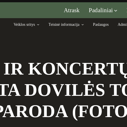
Padaliniai
Atrask
Veiklos sritys
Teisinė informacija
Paslaugos
Admin
 IR KONCERTŲ
TA DOVILĖS 
PARODA (FOTO