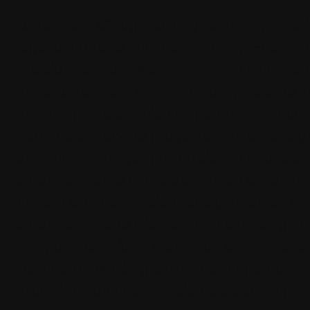
D. Tomkutė užaugo aktorių šeimoje, jos tėt
legendinio Tado Blindos vaidmenį. Pristatyd
praleido teatro užkulisiuose ir filmavimo ai
metu D. Tomkutė atskleidė, kad įkvėpimo ku
vaizdinių ir neišsemiamos gamtos, jos nuota
Parodos atidarymo proga susirinkusiems gr
ansamblis „Smilga“ (mokytoja Rima Balčiūni
Jurbarko krašto muziejaus, Vinco Grybo mem
Antano Giedraičio-Giedriaus gimnazijos atst
Jurbarko Antano Giedraičio-Giedriaus gimnaz
idėją papuošti šalia muziejaus esantį trans
Dovilės Tomkutės grafikos darbų paroda „Pa
gruodžio 3 dienos. Kviečiame aplankyti!