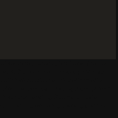
grafikos darbų paroda „Parafrazės / Naujas
i M. K. Čiurlionio meno mokyklą ir Vilniaus
 dailininkė daugiau nei tris dešimtmečius
ušės, Lietuvos dailininkų sąjungos „Arkos“
 ir kultūros renginių. Šiuo metu Dovilė
 miniatiūrų, ekslibrisų, plakatų, grafinio