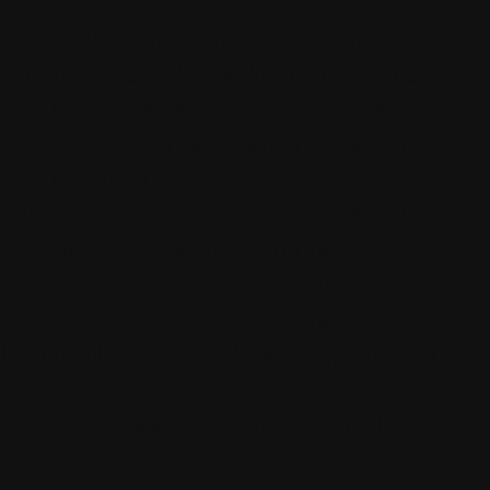
 aktorius Vytautas Tomkus, sukūręs
igdama, kad vaikystė, kurios didelę dalį ji
 vizualūs, daugiaplaniai. Parodos atidarymo
imų, spontaniškai pamatytų ir sugalvotų
ėjo mūsų krašto gamta ir peizažai.
 Antano Sodeikos meno mokyklos kanklių
tidarymo Jurbarke proga autorę sveikino
dybės viešosios bibliotekos, Jurbarko
o metu padėkojo ir saldžią dovaną įteikė
 ir mokiniams, kurie visi kartu įgyvendino
 koncertų salėje bus eksponuojama iki