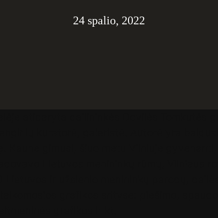
24 spalio, 2022
salėje atidaryta dailininkės Dovilės Tomkutės 
 renginių kuratorė, galeristė. Autorė yra baigus
bę. Kaune gimusi, šiuo metu Vilniuje gyvenanti,
adovavo Lietuvos menininkų rūmų, Vilniaus rot
0 Lietuvos ir užsienio menininkų parodų, dailės
aikomosios grafikos srityse: piešimo, spaudos,
aitmeninės grafikos ir kt.