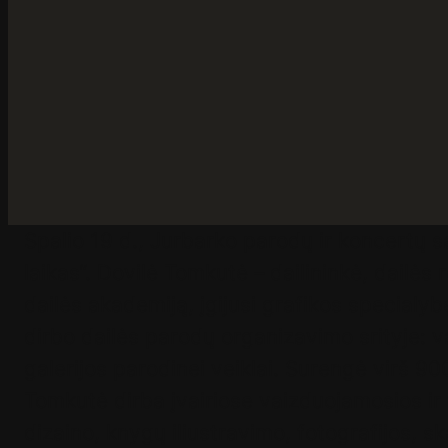
Spalio 19 d., Jurbarko parodų ir koncertų 
laikas“. Dovilė Tomkutė – dailininkė, dailės
dailės akademiją, įgijusi grafikos specialy
dirbo dailės
parodų organizavimo srityje: v
galerijos parodinei veiklai. Surengė virš 90
Tomkutė dirba įvairiose vaizduojamosios ir t
dizaino, knygų iliustravimo, fotografijos, sk