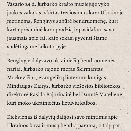
Vasario 24 d. Jurbarko krašto muziejuje vyko
jaukus vakaras, skirtas trečiosioms karo Ukrainoje
metinėms. Renginys subūrė bendruomenę, kuri
kartu prisiminė karo pradžią ir pasidalino savo
jausmais apie tai, kaip sekasi gyventi šiame
sudėtingame laikotarpyje.
Renginyje dalyvavo ukrainiečių bendruomenės
nariai, Jurbarko rajono meras Skirmantas
Mockevičius, evangelikų liuteronų kunigas
Mindaugas Kairys, Jurbarko viešosios bibliotekos
direktorė Rasida Bajorinaitė bei Danutė
Matelienė,
kuri moko ukrainiečius lietuvių kalbos.
Kiekvienas iš dalyvių dalijosi savo mintimis apie
Ukrainos kovą ir mūsų bendrą paramą, o taip pat