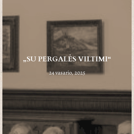
„SU PERGALĖS VILTIMI“
24 vasario, 2025