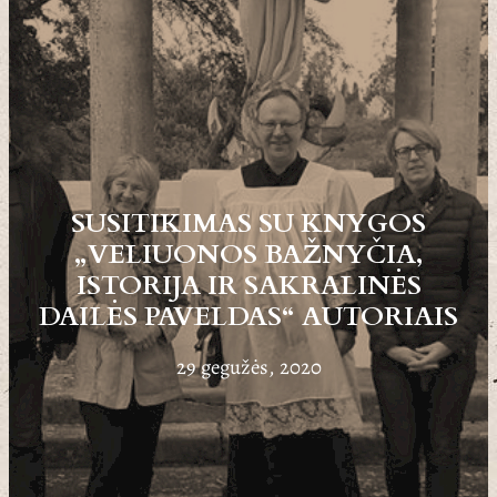
SUSITIKIMAS SU KNYGOS
„VELIUONOS BAŽNYČIA,
ISTORIJA IR SAKRALINĖS
DAILĖS PAVELDAS“ AUTORIAIS
29 gegužės, 2020