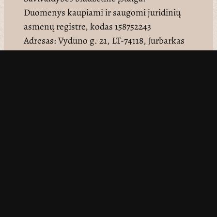
Duomenys kaupiami ir saugomi juridinių
asmenų registre, kodas 158752243
Adresas: Vydūno g. 21, LT-74118, Jurbarkas
jkm@jurbarkomuziejus.lt
068491802
– Edukacijos
065519427
– Direktorius
Facebook
Svetainės žemėlapis