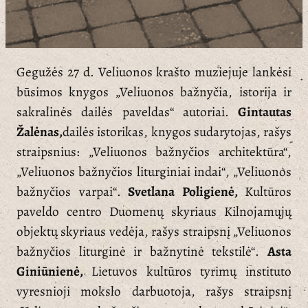
Gegužės 27 d. Veliuonos krašto muziejuje lankėsi
būsimos knygos „Veliuonos bažnyčia, istorija ir
sakralinės dailės paveldas“ autoriai.
Gintautas
Žalėnas,
dailės istorikas, knygos sudarytojas, rašys
straipsnius: „Veliuonos bažnyčios architektūra“,
„Veliuonos bažnyčios liturginiai indai“, „Veliuonos
bažnyčios varpai“.
Svetlana Poligienė,
Kultūros
paveldo centro Duomenų skyriaus Kilnojamųjų
objektų skyriaus vedėja, rašys straipsnį „Veliuonos
bažnyčios liturginė ir bažnytinė tekstilė“.
Asta
Giniūnienė,
Lietuvos kultūros tyrimų instituto
vyresnioji mokslo darbuotoja, rašys straipsnį