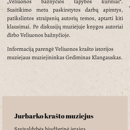
„Veliuonos bažnyčios tapybos kūriniai“.
Susitikimo metu paskirstytos darbų apimtys,
patikslintos straipsnių autorių temos, aptarti kiti
klausimai. Po diskusijų muziejuje knygos autoriai
dirbo Veliuonos bažnyčioje.
Informaciją parengė Veliuonos krašto istorijos
muziejaus muziejininkas Gediminas Klangauskas.
Jurbarko krašto muziejus
Savivaldybės biudžetinė įstaiga.